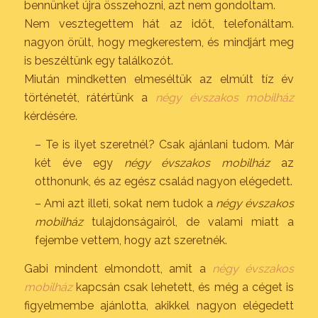
bennünket újra összehozni, azt nem gondoltam.
Nem vesztegettem hát az időt, telefonáltam.
nagyon örült, hogy megkerestem, és mindjárt meg
is beszéltünk egy találkozót.
Miután mindketten elmeséltük az elmúlt tíz év
történetét, rátértünk a
négy évszakos mobilház
kérdésére.
– Te is ilyet szeretnél? Csak ajánlani tudom. Már
két éve egy
négy évszakos mobilház
az
otthonunk, és az egész család nagyon elégedett.
– Ami azt illeti, sokat nem tudok a
négy évszakos
mobilház
tulajdonságairól, de valami miatt a
fejembe vettem, hogy azt szeretnék.
Gabi mindent elmondott, amit a
négy évszakos
mobilház
kapcsán csak lehetett, és még a céget is
figyelmembe ajánlotta, akikkel nagyon elégedett