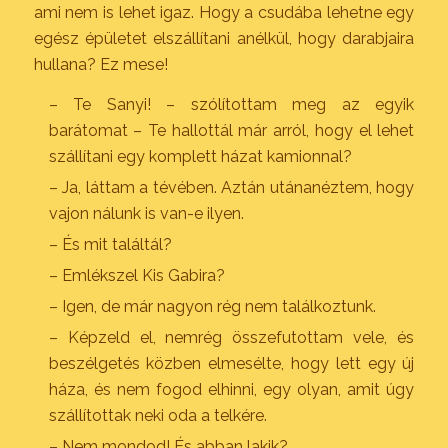
ami nem is lehet igaz. Hogy a csudába lehetne egy
egész épületet elszállítani anélkül, hogy darabjaira
hullana? Ez mese!
– Te Sanyi! – szólítottam meg az egyik
barátomat – Te hallottál már arról, hogy el lehet
szállítani egy komplett házat kamionnal?
– Ja, láttam a tévében. Aztán utánanéztem, hogy
vajon nálunk is van-e ilyen.
– És mit találtál?
– Emlékszel Kis Gabira?
– Igen, de már nagyon rég nem találkoztunk.
– Képzeld el, nemrég összefutottam vele, és
beszélgetés közben elmesélte, hogy lett egy új
háza, és nem fogod elhinni, egy olyan, amit úgy
szállítottak neki oda a telkére.
– Nem mondod! És abban lakik?