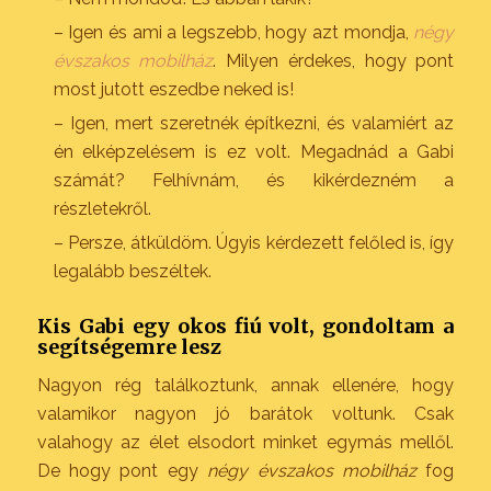
– Igen és ami a legszebb, hogy azt mondja,
négy
évszakos mobilház
. Milyen érdekes, hogy pont
most jutott eszedbe neked is!
– Igen, mert szeretnék építkezni, és valamiért az
én elképzelésem is ez volt. Megadnád a Gabi
számát? Felhívnám, és kikérdezném a
részletekről.
– Persze, átküldöm. Úgyis kérdezett felőled is, így
legalább beszéltek.
Kis Gabi egy okos fiú volt, gondoltam a
segítségemre lesz
Nagyon rég találkoztunk, annak ellenére, hogy
valamikor nagyon jó barátok voltunk. Csak
valahogy az élet elsodort minket egymás mellől.
De hogy pont egy
négy évszakos mobilház
fog