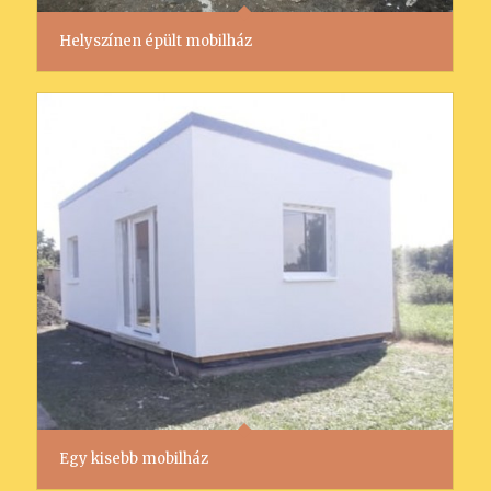
Helyszínen épült mobilház
Egy kisebb mobilház