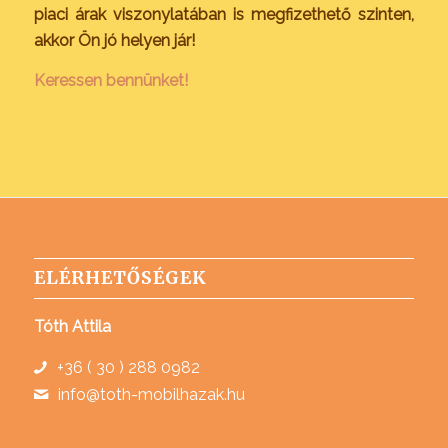
piaci árak viszonylatában is megfizethető szinten,
akkor Ön jó helyen jár!
Keressen bennünket!
ELÉRHETŐSÉGEK
Tóth Attila
+36 ( 30 ) 288 0982
info@toth-mobilhazak.hu