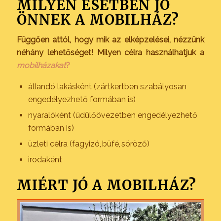
MILYEN ESETBEN JÓ
ÖNNEK A MOBILHÁZ?
Függően attól, hogy mik az elképzelései, nézzünk
néhány lehetőséget! Milyen célra használhatjuk a
mobilházakat
?
állandó lakásként (zártkertben szabályosan
engedélyezhető formában is)
nyaralóként (üdülőövezetben engedélyezhető
formában is)
üzleti célra (fagyizó, büfé, söröző)
irodaként
MIÉRT JÓ A MOBILHÁZ?