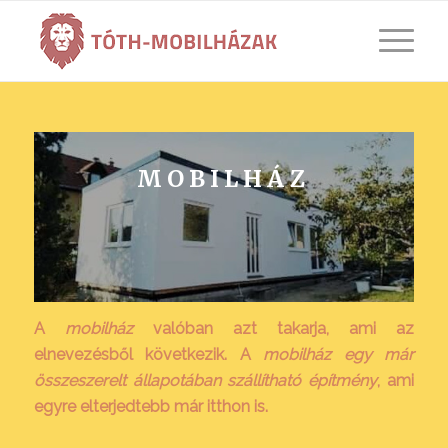
MOBILHÁZ
A
mobilház
valóban azt takarja, ami az
elnevezésből következik. A
mobilház egy már
összeszerelt állapotában szállítható építmény
, ami
egyre elterjedtebb már itthon is.