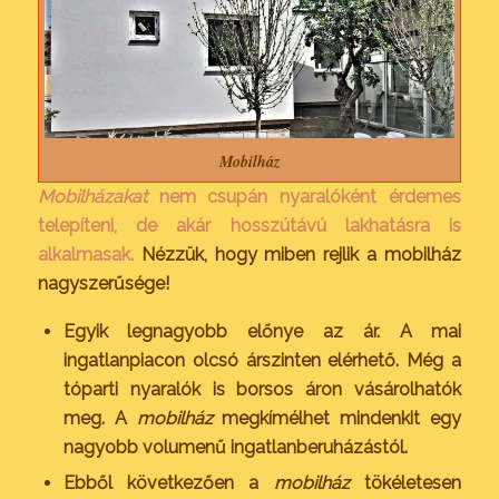
Mobilház
Mobilházakat
nem csupán nyaralóként érdemes
telepíteni, de akár hosszútávú lakhatásra is
alkalmasak.
Nézzük, hogy miben rejlik a mobilház
nagyszerűsége!
Egyik legnagyobb előnye az ár. A mai
ingatlanpiacon olcsó árszinten elérhető. Még a
tóparti nyaralók is borsos áron vásárolhatók
meg. A
mobilház
megkímélhet mindenkit egy
nagyobb volumenű ingatlanberuházástól.
Ebből következően a
mobilház
tökéletesen