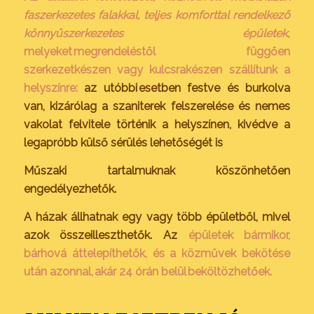
faszerkezetes falakkal, teljes komforttal rendelkező
könnyűszerkezetes épületek,
melyeket megrendeléstől függően
szerkezetkészen vagy kulcsrakészen szállítunk a
helyszínre:
az utóbbi esetben festve és burkolva
van, kizárólag a szaniterek felszerelése és nemes
vakolat felvitele történik a helyszínen, kivédve a
legapróbb külső sérülés lehetőségét is
Műszaki tartalmuknak köszönhetően
engedélyezhetők.
A házak állhatnak egy vagy több épületből, mivel
azok összeilleszthetők. Az
épületek bármikor,
bárhová áttelepíthetők, és a közművek bekötése
után azonnal, akár 24 órán belül beköltözhetőek.