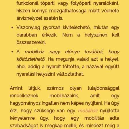
funkcionál tóparti, vagy folyóparti nyaralóként,
hiszen könnyű mozgathatósága miatt védhető
árvízhelyzet esetén is.
Viszonylag gyorsan kivitelezhető, miután egy
darabban érkezik. Nem a helyszínen kell
összeszerelni.
A
mobilház nagy előnye továbbá, hogy
költöztethető
. Ha megunja valaki azt a helyet,
ahol addig a nyarait töltötte, a házával együtt
nyaralási helyszínt változtathat.
Amint látjuk, számos olyan tulajdonsággal
rendelkeznek mobilházaink, amit egy
hagyományos ingatlan nem képes nyújtani. Ha úgy
érzi, hogy szüksége van egy
mobilház
nyújtotta
kényelemre úgy, hogy egy mobilitás adta
szabadságot is megkap mellé, és mindezt még a