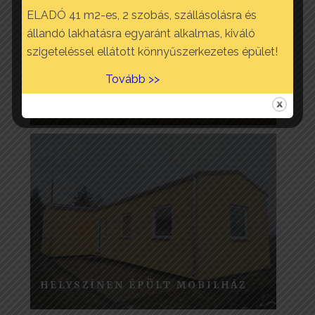
ELADÓ 41 m2-es, 2 szobás, szállásolásra és
állandó lakhatásra egyaránt alkalmas, kiváló
szigeteléssel ellátott könnyűszerkezetes épület!
Tovább >>
EGYEDI ÉPÍTÉSŰ MOBILHÁZ
HELYSZÍNEN ÉPÜLT MOBILHÁZ