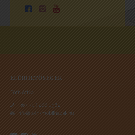
ELÉRHETŐSÉGEK
Tóth Attila
+36 ( 30 ) 288 0982
info@toth-mobilhazak.hu