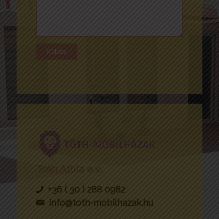
Tóth Attila e.v.
+36 ( 30 ) 288 0982
info@toth-mobilhazak.hu