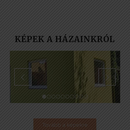
KÉPEK A HÁZAINKRÓL
1
2
3
4
5
6
7
8
9
10
Tovább a képekre