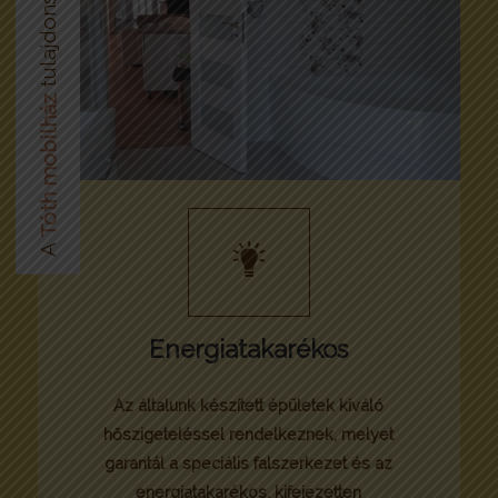
tulajdonságai.
Tóth mobilház
A
Energiatakarékos
Az általunk készített épületek kiváló
hőszigeteléssel rendelkeznek, melyet
garantál a speciális falszerkezet és az
energiatakarékos, kifejezetten