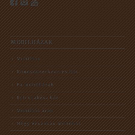
MOBILHÁZAK
Mobilház
Könnyűszerkezetes ház
Fa mobilházak
Kulcsrakész ház
Mobilház árak
Négy évszakos mobilház