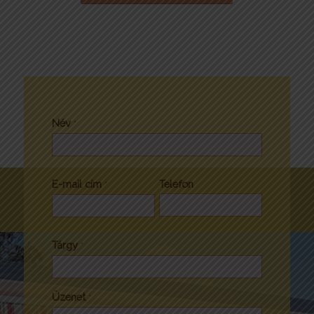
Név
*
E-mail cím
Telefon
*
Tárgy
*
Üzenet
*