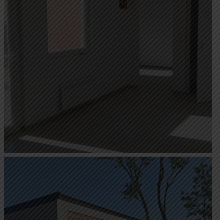
Négy évszakos mobilház