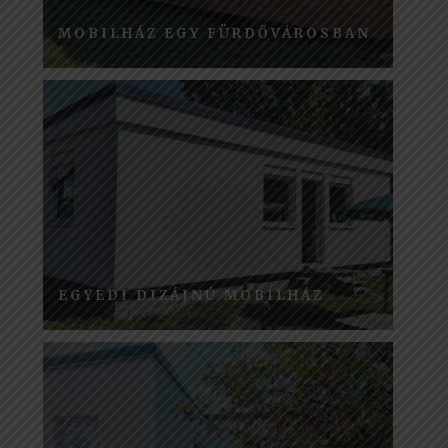
MOBILHÁZ EGY FÜRDŐVÁROSBAN
EGYEDI DIZÁJNÚ MOBILHÁZ