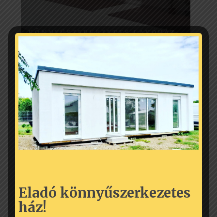
KÖNNYŰSZERKEZETES LAKÓHÁZ
EGYEDI KÖNNYŰSZERKEZETES
HÁZ
Eladó könnyűszerkezetes
ház!