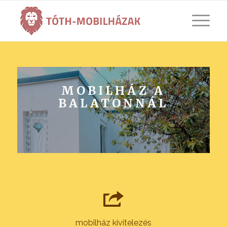
MOBILHÁZ A
BALATONNÁL
mobilház kivitelezés