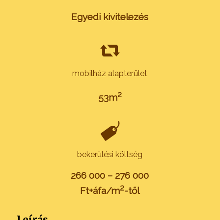
Egyedi kivitelezés
mobilház alapterület
2
53m
bekerülési költség
266 000 – 276 000
2
Ft+áfa/m
-től
Leírás