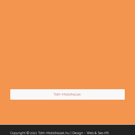
Tóth-Mobilházak
Copyright © 2021 Tóth-Mobilházak.hu | Design -
Web & Seo Kft.