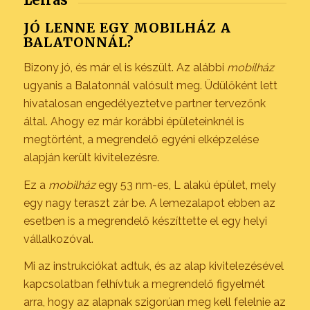
JÓ LENNE EGY MOBILHÁZ A
BALATONNÁL?
Bizony jó, és már el is készült. Az alábbi
mobilház
ugyanis a Balatonnál valósult meg. Üdülőként lett
hivatalosan engedélyeztetve partner tervezőnk
által. Ahogy ez már korábbi épületeinknél is
megtörtént, a megrendelő egyéni elképzelése
alapján került kivitelezésre.
Ez a
mobilház
egy 53 nm-es, L alakú épület, mely
egy nagy teraszt zár be. A lemezalapot ebben az
esetben is a megrendelő készíttette el egy helyi
vállalkozóval.
Mi az instrukciókat adtuk, és az alap kivitelezésével
kapcsolatban felhívtuk a megrendelő figyelmét
arra, hogy az alapnak szigorúan meg kell felelnie az