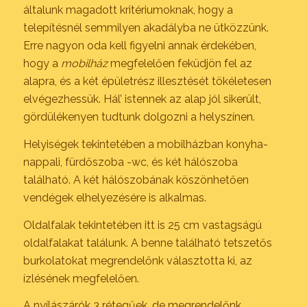
általunk magadott kritériumoknak, hogy a
telepítésnél semmilyen akadályba ne ütközzünk.
Erre nagyon oda kell figyelni annak érdekében,
hogy a
mobilház
megfelelően feküdjön fel az
alapra, és a két épületrész illesztését tökéletesen
elvégezhessük. Hál’ istennek az alap jól sikerült,
gördülékenyen tudtunk dolgozni a helyszínen.
Helyiségek tekintetében a mobilházban konyha-
nappali, fürdőszoba -wc, és két hálószoba
található. A két hálószobának köszönhetően
vendégek elhelyezésére is alkalmas.
Oldalfalak tekintetében itt is 25 cm vastagságú
oldalfalakat találunk. A benne található tetszetős
burkolatokat megrendelőnk választotta ki, az
ízlésének megfelelően.
A nyílászárók 3 rétegűek, de megrendelőnk