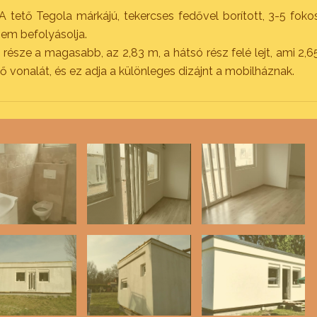
 tető Tegola márkájú, tekercses fedővel borított, 3-5 foko
 nem befolyásolja.
észe a magasabb, az 2,83 m, a hátsó rész felé lejt, ami 2,6
ő vonalát, és ez adja a különleges dizájnt a mobilháznak.