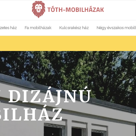
zetes ház
Fa mobilházak
Kulcsrakész ház
Négy évszakos mobil
 DIZÁJNÚ
ILHÁZ