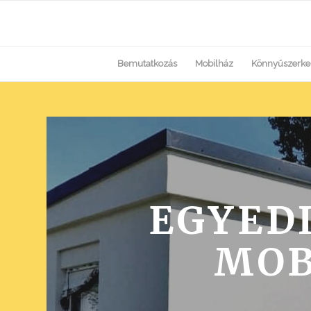
Bemutatkozás
Mobilház
Könnyűszerke
EGYEDI
MOB