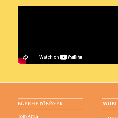
ELÉRHETŐSÉGEK
MOBI
Tóth Attila