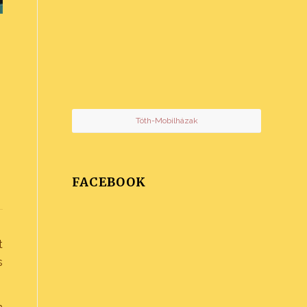
Tóth-Mobilházak
FACEBOOK
t
s