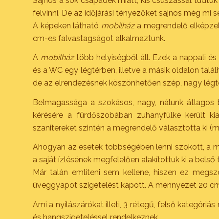
Sajnos a sok csapadék miatt, kis csúszással tudtuk
felvinni. De az időjárási tényezőket sajnos még mi s
A képeken látható
mobilház
a megrendelő elképzelés
cm-es falvastagságot alkalmaztunk.
A
mobilház
több helyiségből áll. Ezek a nappali és
és a WC egy légtérben, illetve a másik oldalon tal
de az elrendezésnek köszönhetően szép, nagy légte
Belmagassága a szokásos, nagy, nálunk átlagos 
kérésére a fürdőszobában zuhanyfülke került kia
szanitereket szintén a megrendelő választotta ki (
Ahogyan az esetek többségében lenni szokott, a me
a saját ízlésének megfelelően alakítottuk ki a belső 
Már talán említeni sem kellene, hiszen ez megs
üveggyapot szigetelést kapott. A mennyezet 20 cm
Ami a nyílászárókat illeti, 3 rétegű, felső kategóriá
és hangszigeteléssel rendelkeznek.