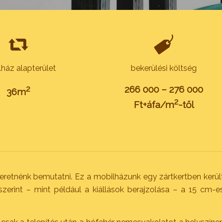
ház alapterület
bekerülési költség
266 000 – 276 000
2
36m
2
Ft+áfa/m
-től
zeretnénk bemutatni. Ez a mobilházunk egy zártkertben kerül
zerint – mint például a kiállások berajzolása – a 15 cm-e