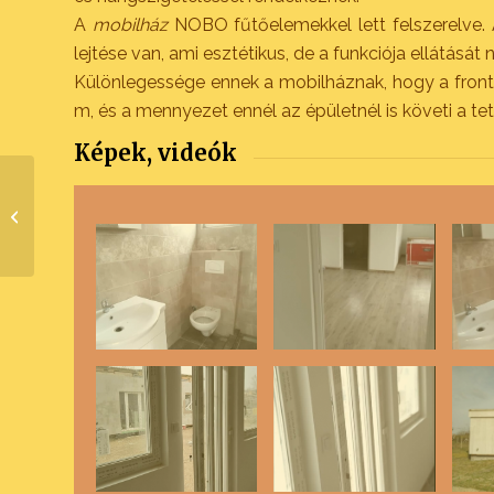
A
mobilház
NOBO fűtőelemekkel lett felszerelve. A
lejtése van, ami esztétikus, de a funkciója ellátását
Különlegessége ennek a mobilháznak, hogy a front r
m, és a mennyezet ennél az épületnél is követi a tet
Képek, videók
Mobilház egy
fürdővárosban