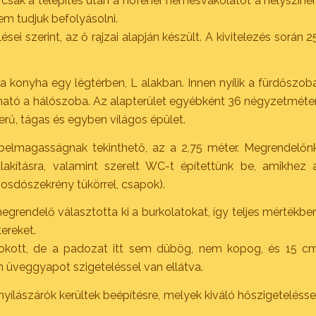
 csak a telepítés után a hófehér nemesvakolatot a helyszíne
em tudjuk befolyásolni.
ei szerint, az ő rajzai alapján készült. A kivitelezés során 2
 a konyha egy légtérben, L alakban. Innen nyílik a fürdőszob
álható a hálószoba. Az alapterület egyébként 36 négyzetméter
rű, tágas és egyben világos épület.
belmagasságnak tekinthető, az a 2,75 méter. Megrendelőn
lakításra, valamint szerelt WC-t építettünk be, amikhez 
mosdószekrény tükörrel, csapok).
grendelő választotta ki a burkolatokat, így teljes mértékbe
tereket.
zokott, de a padozat itt sem dübög, nem kopog, és 15 c
 üveggyapot szigeteléssel van ellátva.
s nyílászárók kerültek beépítésre, melyek kiváló hőszigetelésse