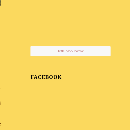
Tóth-Mobilházak
FACEBOOK
i
t