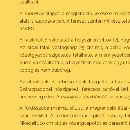
szállítani.
A
mobilház
alapját a megrendelő kérésére mi készí
alatt is alapozva van. A teraszt szintén mi készítet
a WPC.
A falak külső vakolatát a helyszínen vittük fel, hog
Az oldal falak vastagsága 25 cm míg a belső vála
kőzetgyapot szigetelés található, a mennyezetben
burkolva szállítottuk, a helyszínen már csak egy uto
kopog és nem dübörög.
Az oldalfalak és a belső falak tűzgátló, a fürdő
Szárazpadozat hőszigetelt, farácsos tartóval lett k
nedvesség ellen. A
mobilház
lába 60×100-as vastagf
A fürdőszoba minimál stílusú, a megrendelő által v
szaniterekkel. A fürdőszobában épített zuhany ta
Nikecellt, 10 cm táblás kőzetgyapotot és párazáró f