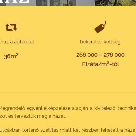
ház alapterület
bekerülési költség
266 000 – 276 000
2
36m
2
Ft+áfa/m
-től
Megrendelő egyéni elképzelése alapján a kivitelező technika
jzot és terveztük meg a házat.
 utcákban történő szállítás miatt két részben lehetett a háza