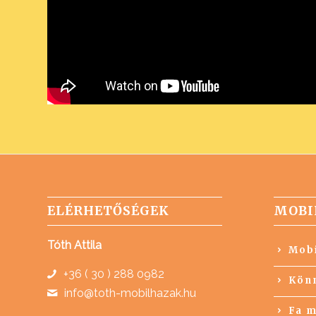
ELÉRHETŐSÉGEK
MOBI
Tóth Attila
Mobi
+36 ( 30 ) 288 0982
Könn
info@toth-mobilhazak.hu
Fa m