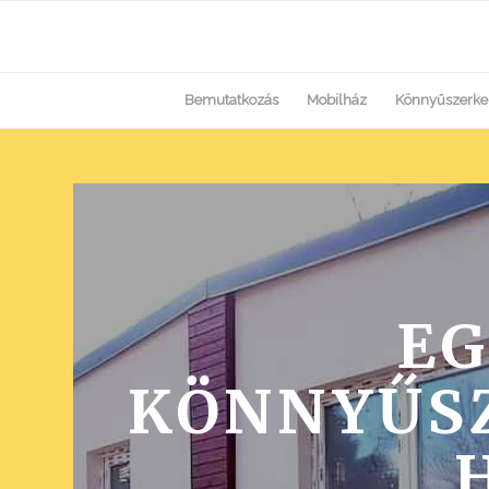
Bemutatkozás
Mobilház
Könnyűszerke
EG
KÖNNYŰS