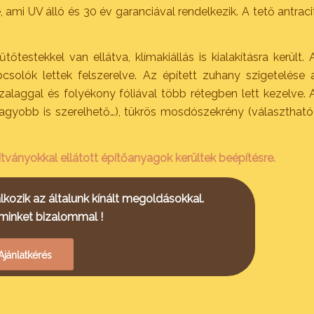
mi UV álló és 30 év garanciával rendelkezik. A tető antraci
estekkel van ellátva, klímakiállás is kialakításra került. 
solók lettek felszerelve. Az épített zuhany szigetelése 
zalaggal és folyékony fóliával több rétegben lett kezelve. 
nagyobb is szerelhető…), tükrös mosdószekrény (választható
ványokkal ellátott építőanyagok kerültek beépítésre.
kozik az általunk kínált megoldásokkal.
minket bizalommal !
Ajánlatkérés