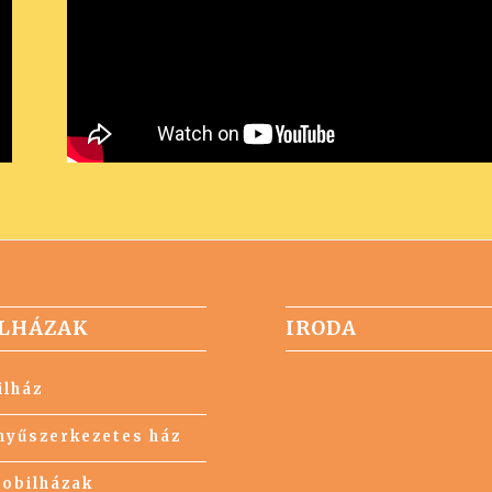
LHÁZAK
IRODA
lház
yűszerkezetes ház
obilházak