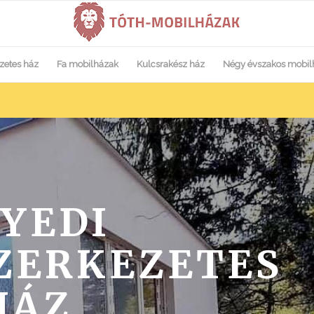
zetes ház
Fa mobilházak
Kulcsrakész ház
Négy évszakos mobil
YEDI
ZERKEZETES
HÁZ