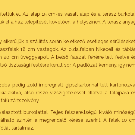
tettük el. Az alap 15 cm-es vasalt alap és a terasz burkola
tük el a ház telepítését követően, a helyszínen. A terasz anya
y elkerüljük a szállítás során keletkező esetleges sérüléseket
szfalak 18 cm vastagok. Az oldalfalban Nikecell és táblá
 20 cm üveggyapot. A belső falazat fehérre lett festve é
lsó tisztasági festésre került sor. A padlózat kemény, így ne
szoba pedig zöld impregnált gipszkartonnal lett kartonozva
ialakítva, alsó része vízszigeteléssel ellátva a talajpára é
alú zártszelvény.
álasztott burkolattal. Teljes felszereltségű, kiváló minőség
lálható szintén a megrendelő kérése szerint. A falak 10 c
óliát tartalmaz.