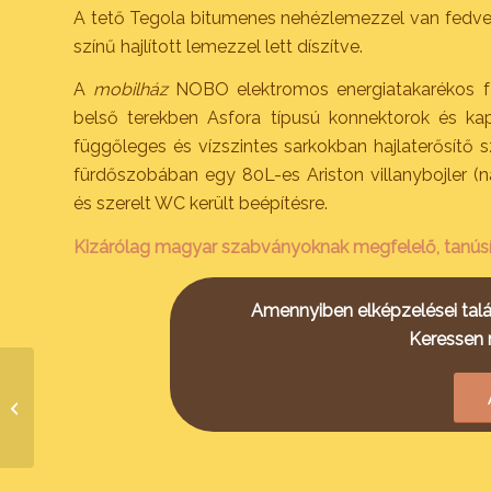
A tető Tegola bitumenes nehézlemezzel van fedve, a
színű hajlított lemezzel lett díszítve.
A
mobilház
NOBO elektromos energiatakarékos fűtőt
belső terekben Asfora típusú konnektorok és kapc
függőleges és vízszintes sarkokban hajlaterősítő s
fürdőszobában egy 80L-es Ariston villanybojler (
és szerelt WC került beépítésre.
Kizárólag magyar szabványoknak megfelelő, tanúsít
Amennyiben elképzelései talál
Keressen 
Könnyűszerkezetes
lakóház