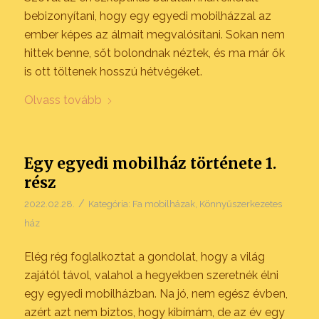
bebizonyítani, hogy egy egyedi mobilházzal az
ember képes az álmait megvalósítani. Sokan nem
hittek benne, sőt bolondnak néztek, és ma már ők
is ott töltenek hosszú hétvégéket.
Olvass tovább
Egy egyedi mobilház története 1.
rész
/
2022.02.28.
Kategória:
Fa mobilházak
,
Könnyűszerkezetes
ház
Elég rég foglalkoztat a gondolat, hogy a világ
zajától távol, valahol a hegyekben szeretnék élni
egy egyedi mobilházban. Na jó, nem egész évben,
azért azt nem biztos, hogy kibírnám, de az év egy