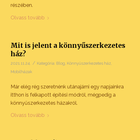
részében.
Olvass tovább
Mit is jelent a könnyűszerkezetes
ház?
/
2021.11.24.
Kategória:
Blog
,
Könnyűszerkezetes ház
,
Mobilházak
Már elég rég szeretnénk utánajárni egy napjainkra
itthon is felkapott építési módról, mégpedig a
könnyűszerkezetes házakról.
Olvass tovább