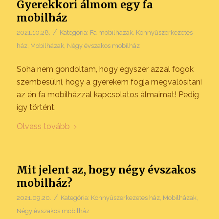
Gyerekkori álmom egy fa
mobilház
/
2021.10.28.
Kategória:
Fa mobilházak
,
Könnyűszerkezetes
ház
,
Mobilházak
,
Négy évszakos mobilház
Soha nem gondoltam, hogy egyszer azzal fogok
szembesülni, hogy a gyerekem fogja megvalósítani
az én fa mobilházzal kapcsolatos álmaimat! Pedig
így történt.
Olvass tovább
Mit jelent az, hogy négy évszakos
mobilház?
/
2021.09.20.
Kategória:
Könnyűszerkezetes ház
,
Mobilházak
,
Négy évszakos mobilház