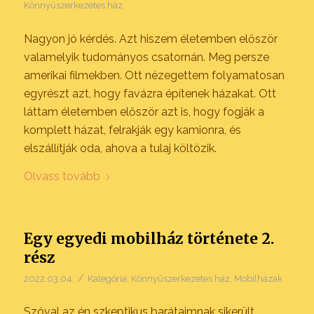
Könnyűszerkezetes ház
Nagyon jó kérdés. Azt hiszem életemben először
valamelyik tudományos csatornán. Meg persze
amerikai filmekben. Ott nézegettem folyamatosan
egyrészt azt, hogy favázra építenek házakat. Ott
láttam életemben először azt is, hogy fogják a
komplett házat, felrakják egy kamionra, és
elszállítják oda, ahova a tulaj költözik.
Olvass tovább
Egy egyedi mobilház története 2.
rész
/
2022.03.04.
Kategória:
Könnyűszerkezetes ház
,
Mobilházak
Szóval az én szkeptikus barátaimnak sikerült