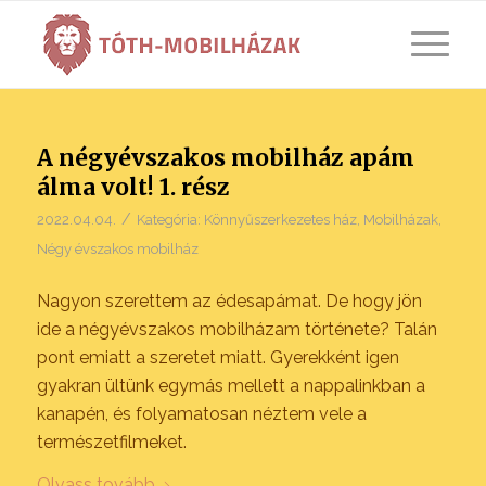
A négyévszakos mobilház apám
álma volt! 1. rész
/
2022.04.04.
Kategória:
Könnyűszerkezetes ház
,
Mobilházak
,
Négy évszakos mobilház
Nagyon szerettem az édesapámat. De hogy jön
ide a négyévszakos mobilházam története? Talán
pont emiatt a szeretet miatt. Gyerekként igen
gyakran ültünk egymás mellett a nappalinkban a
kanapén, és folyamatosan néztem vele a
természetfilmeket.
Olvass tovább