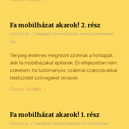
Fa mobilházat akarok! 2. rész
/
2022.03.25.
Kategória:
Fa mobilházak
,
Könnyűszerkezetes
ház
Tényleg érdemes megnézni azoknak a honlapját,
akik fa mobilházakat építenek. Én kifejezetten nem
szeretem, ha tudományos, szakmai szakszavakkal
teletűzdelt szövegeket olvasok.
Olvass tovább
Fa mobilházat akarok! 1. rész
/
2022.03.21.
Kategória:
Egyéb kategória
,
Fa mobilházak
,