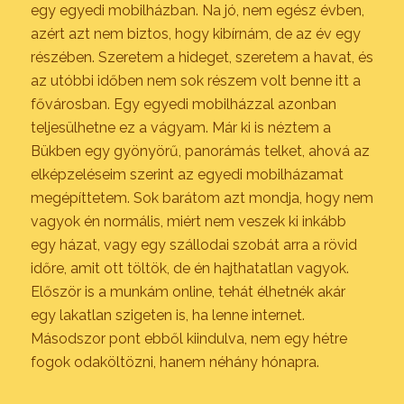
egy egyedi mobilházban. Na jó, nem egész évben,
azért azt nem biztos, hogy kibírnám, de az év egy
részében. Szeretem a hideget, szeretem a havat, és
az utóbbi időben nem sok részem volt benne itt a
fővárosban. Egy egyedi mobilházzal azonban
teljesülhetne ez a vágyam. Már ki is néztem a
Bükben egy gyönyörű, panorámás telket, ahová az
elképzeléseim szerint az egyedi mobilházamat
megépíttetem. Sok barátom azt mondja, hogy nem
vagyok én normális, miért nem veszek ki inkább
egy házat, vagy egy szállodai szobát arra a rövid
időre, amit ott töltök, de én hajthatatlan vagyok.
Először is a munkám online, tehát élhetnék akár
egy lakatlan szigeten is, ha lenne internet.
Másodszor pont ebből kiindulva, nem egy hétre
fogok odaköltözni, hanem néhány hónapra.