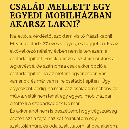
CSALÁD MELLETT EGY
EGYEDI MOBILHÁZBAN
AKARSZ LAKNI?
Na, ettől a kérdéstől szoktam visító frászt kapni!
Milyen család? 27 éves vagyok, és független. És az
elkövetkező néhány évben nem is tervezem a
családalapítást. Ennek persze a szüleim örülnek a
legkevésbé, de számomra csak akkor opció a
családalapítás, ha az életem egyenesben van,
karrier ok, és már van mire családot építeni. Úgy
egyébként pedig, ha már lesz családom néhány év
múlva, velük nem lehet egy egyedi mobilházban
eltölteni a szabadságot? Ne már!
És akkor arról nem is beszéltem, hogy végszükség
esetén ezt a fajta házikót felrakatom egy
szállítójárműre, és oda szállíttatom, ahova akarom.