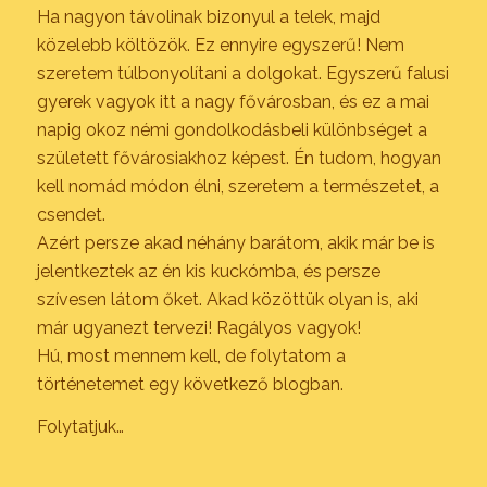
Ha nagyon távolinak bizonyul a telek, majd
közelebb költözök. Ez ennyire egyszerű! Nem
szeretem túlbonyolítani a dolgokat. Egyszerű falusi
gyerek vagyok itt a nagy fővárosban, és ez a mai
napig okoz némi gondolkodásbeli különbséget a
született fővárosiakhoz képest. Én tudom, hogyan
kell nomád módon élni, szeretem a természetet, a
csendet.
Azért persze akad néhány barátom, akik már be is
jelentkeztek az én kis kuckómba, és persze
szívesen látom őket. Akad közöttük olyan is, aki
már ugyanezt tervezi! Ragályos vagyok!
Hú, most mennem kell, de folytatom a
történetemet egy következő blogban.
Folytatjuk…