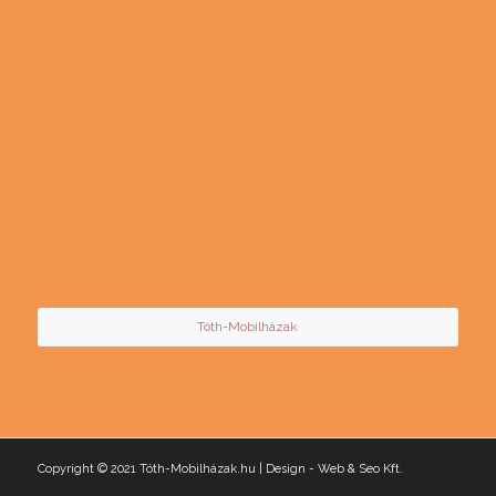
Tóth-Mobilházak
Copyright © 2021 Tóth-Mobilházak.hu | Design -
Web & Seo Kft.