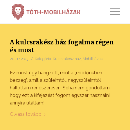
A kulcsrakész ház fogalma régen
és most
/
2021.12.03.
Kategória:
Kulcsrakész ház
,
Mobilházak
Ez most úgy hangzott, mint a „mi időnkben
bezzeg”, amit a szüleimtől, nagyszüleimtől
hallottam rendszeresen. Soha nem gondoltam,
hogy ezt a kifejezést fogom egyszer használni,
annyira utáltam!
Olvass tovább