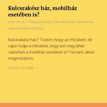
Kulcsrakész ház, mobilház
esetében is?
/
2021.06.14.
Kategória:
Blog
,
Kulcsrakész ház
,
Mobilházak
,
Négy évszakos mobilház
Kulcsrakész ház? Tudom, hogy az mit jelent, de
vajon tudja-e mindenki, hogy ezt meg lehet
valósítani a mobilház esetében is? Ha nem, akkor
megmutatom.
Olvass tovább