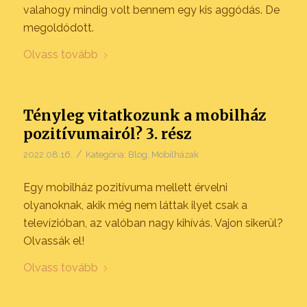
valahogy mindig volt bennem egy kis aggódás. De
megoldódott.
Olvass tovább
Tényleg vitatkozunk a mobilház
pozitívumairól? 3. rész
/
2022.08.16.
Kategória:
Blog
,
Mobilházak
Egy mobilház pozitívuma mellett érvelni
olyanoknak, akik még nem láttak ilyet csak a
televízióban, az valóban nagy kihívás. Vajon sikerül?
Olvassák el!
Olvass tovább