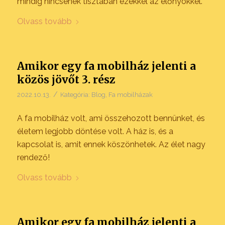
mindig nincsenek tisztában ezekkel az előnyökkel.
Olvass tovább
Amikor egy fa mobilház jelenti a
közös jövőt 3. rész
/
2022.10.13.
Kategória:
Blog
,
Fa mobilházak
A fa mobilház volt, ami összehozott bennünket, és
életem legjobb döntése volt. A ház is, és a
kapcsolat is, amit ennek köszönhetek. Az élet nagy
rendező!
Olvass tovább
Amikor egy fa mobilház jelenti a