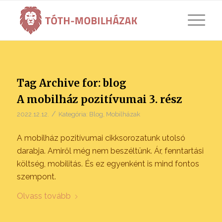
Tag Archive for:
blog
A mobilház pozitívumai 3. rész
/
2022.12.12.
Kategória:
Blog
,
Mobilházak
A mobilház pozitívumai cikksorozatunk utolsó
darabja. Amiről még nem beszéltünk. Ár, fenntartási
költség, mobilitás. És ez egyenként is mind fontos
szempont.
Olvass tovább