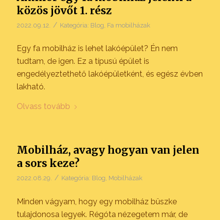
közös jövőt 1. rész
/
2022.09.12.
Kategória:
Blog
,
Fa mobilházak
Egy fa mobilház is lehet lakóépület? Én nem
tudtam, de igen. Ez a típusú épület is
engedélyeztethető lakóépületként, és egész évben
lakható.
Olvass tovább
Mobilház, avagy hogyan van jelen
a sors keze?
/
2022.08.29.
Kategória:
Blog
,
Mobilházak
Minden vágyam, hogy egy mobilház büszke
tulajdonosa legyek. Régóta nézegetem már, de