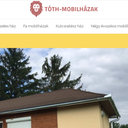
zetes ház
Fa mobilházak
Kulcsrakész ház
Négy évszakos mobil