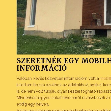
SZERETNÉK EGY
MOBIL
INFORMÁCIÓ
Valóban, kevés közvetlen információm volt a
mobil
jutottam hozzá azokhoz az adatokhoz, amiket kere
is, de nem volt tudják, olyan kézzel fogható tapaszt
Mindenhol nagyon sokat lehet erről olvasni, csak 
eddig egy helyen.
Aztán egyszer egy magyar cég honlapján az eddigiek