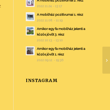
A mobilház pozitívumai 2. rész
z
2022.11.24. - 13:17
A mobilház pozitívumai 1. rész
2022.11.08. - 11:19
Amikor egy fa mobilház jelenti a
közös jövőt 3. rész
2022.10.13. - 13:10
Amikor egy fa mobilház jelenti a
közös jövőt 1. rész
2022.09.12. - 19:36
m
INSTAGRAM