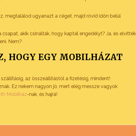
sz, megtalálod ugyanazt a céget, majd rövid időn belül
 csapat, akik csinálták, hogy kaptál engedélyt? Ja, és elvitték
ceni. Nem?
, HOGY EGY
MOBILHÁZAT
állításig, az összeállítástól a fizetésig, mindent!
znak. Ez nekem nagyon jó, mert elég messze vagyok
th Mobilház
-nak, és hajrá!