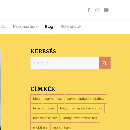
ház
Mobilház árak
Blog
Referenciák
KERESÉS
CÍMKÉK
blog
egyedi ház
egyedi építésű mobilház
fa mobilházak
helyszínen épített mobilház
kulcsrakész ház
könnyűszerkezetes ház
mobilház
mobilházak