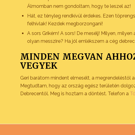
Álmomban nem gondoltam, hogy te leszel az!
Hát, ez tényleg rendkívül érdekes. Ezen töpreng
felhívlak! Kezdek megborzongani!
A sors Grikém! A sors! De mesélj! Milyen, milyen a
olyan messzire? Ha jól emlékszem a cég debre
MINDEN MEGVAN AHHOZ
VEGYEK
Geri barátom mindent elmesélt, a megrendeléstől a sz
Megtudtam, hogy az ország egész területén dolgo
Debrecentől. Meg is hoztam a döntést. Telefon a
Tó