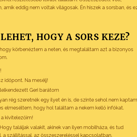
, amik eddig nem voltak világosak. Én hiszek a sorsban, és e
LEHET, HOGY A SORS KEZE?
 hogy körbenéztem a neten, és megtaláltam azt a bizonyos
tom.
!
sz időpont. Na mesélj!
 lelkendezett Geri barátom
n rég szeretnék egy ilyet én is, de szinte sehol nem kapta
 és elmeséltem, hogy hol találtam a nekem kellő infókat.
 kivitelezőim!
gy találjak valakit, akinek van ilyen mobilháza, és tud
 a szállítással, az összeszereléssel kapcsolatban.