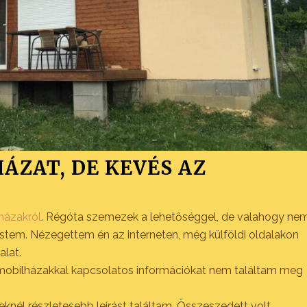
HÁZAT
, DE KEVÉS AZ
házakról
. Régóta szemezek a lehetőséggel, de valahogy ne
stem. Nézegettem én az interneten, még külföldi oldalakon
alat.
a mobilházakkal kapcsolatos információkat nem találtam meg
nél részletesebb leírást találtam. Összeszedett volt,