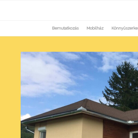
Bemutatkozás
Mobilház
Könnyűszerke