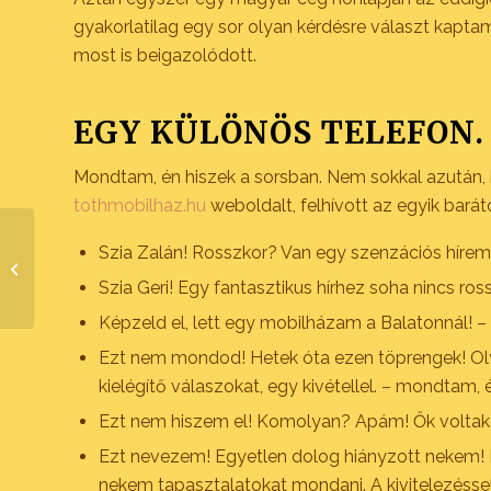
gyakorlatilag egy sor olyan kérdésre választ kaptam
most is beigazolódott.
EGY KÜLÖNÖS TELEFON. 
Mondtam, én hiszek a sorsban. Nem sokkal azután,
tothmobilhaz.hu
weboldalt, felhívott az egyik bará
Szia Zalán! Rosszkor? Van egy szenzációs hírem
A kulcsrakész ház
fogalma régen és most
Szia Geri! Egy fantasztikus hírhez soha nincs ros
Képzeld el, lett egy mobilházam a Balatonnál! –
Ezt nem mondod! Hetek óta ezen töprengek! Olya
kielégítő válaszokat, egy kivétellel. – mondtam,
Ezt nem hiszem el! Komolyan? Apám! Ők voltak a
Ezt nevezem! Egyetlen dolog hiányzott nekem! Ho
nekem tapasztalatokat mondani. A kivitelezéssel,