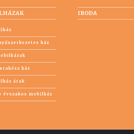
LHÁZAK
IRODA
lház
yűszerkezetes ház
obilházak
srakész ház
lház árak
 évszakos mobilház