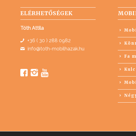
ELÉRHETŐSÉGEK
MOBI
Tóth Attila
Mobi
+36 ( 30 ) 288 0982
Könn
info@toth-mobilhazak.hu
Fa m
Kulc
Mobi
Négy