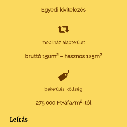
Egyedi kivitelezés
mobilház alapterület
2
2
bruttó 150m
– hasznos 125m
bekerülési költség
2
275 000 Ft+áfa/m
-től
Leírás