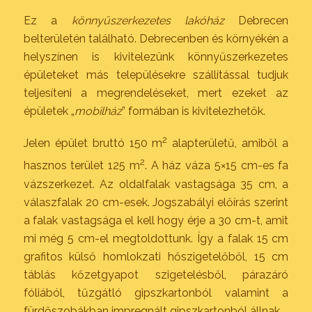
Ez a
könnyűszerkezetes lakóház
Debrecen
belterületén található. Debrecenben és környékén a
helyszínen is kivitelezünk könnyűszerkezetes
épületeket más településekre szállítással tudjuk
teljesíteni a megrendeléseket, mert ezeket az
épületek „
mobilház
” formában is kivitelezhetők.
2
Jelen épület bruttó 150 m
alapterületű, amiből a
2
hasznos terület 125 m
. A ház váza 5×15 cm-es fa
vázszerkezet. Az oldalfalak vastagsága 35 cm, a
válaszfalak 20 cm-esek. Jogszabályi előírás szerint
a falak vastagsága el kell hogy érje a 30 cm-t, amit
mi még 5 cm-el megtoldottunk. Így a falak 15 cm
grafitos külső homlokzati hőszigetelőből, 15 cm
táblás kőzetgyapot szigetelésből, párazáró
fóliából, tűzgátló gipszkartonból valamint a
fürdőszobákban impregnált gipszkartonból állnak.