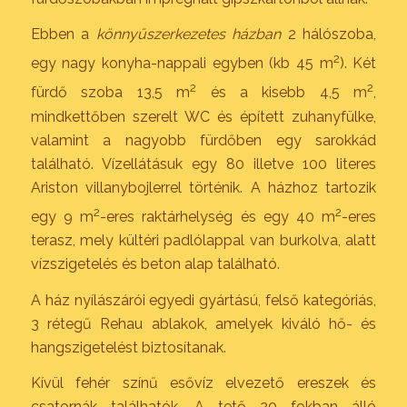
Ebben a
könnyűszerkezetes házban
2 hálószoba,
2
egy nagy konyha-nappali egyben (kb 45 m
). Két
2
2
fürdő szoba 13,5 m
és a kisebb 4,5 m
,
mindkettőben szerelt WC és épített zuhanyfülke,
valamint a nagyobb fürdőben egy sarokkád
található. Vízellátásuk egy 80 illetve 100 literes
Ariston villanybojlerrel történik. A házhoz tartozik
2
2
egy 9 m
-eres raktárhelység és egy 40 m
-eres
terasz, mely kültéri padlólappal van burkolva, alatt
vízszigetelés és beton alap található.
A ház nyílászárói egyedi gyártású, felső kategóriás,
3 rétegű Rehau ablakok, amelyek kiváló hő- és
hangszigetelést biztosítanak.
Kívül fehér színű esővíz elvezető ereszek és
csatornák találhatók. A tető 20 fokban álló