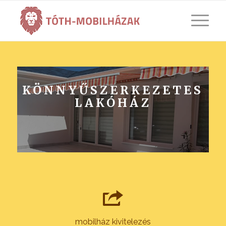
KÖNNYŰSZERKEZETES
LAKÓHÁZ
mobilház kivitelezés