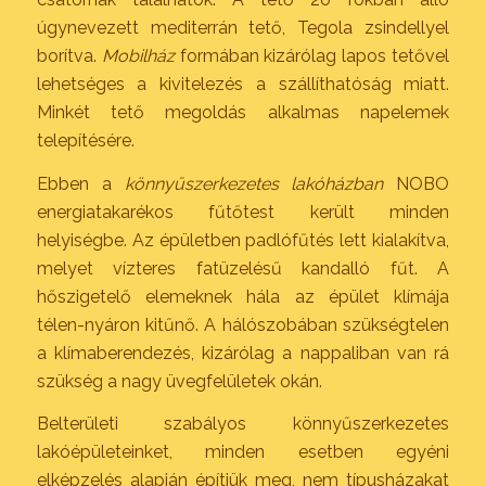
úgynevezett mediterrán tető, Tegola zsindellyel
borítva.
Mobilház
formában kizárólag lapos tetővel
lehetséges a kivitelezés a szállíthatóság miatt.
Minkét tető megoldás alkalmas napelemek
telepítésére.
Ebben a
könnyűszerkezetes lakóházban
NOBO
energiatakarékos fűtőtest került minden
helyiségbe. Az épületben padlófűtés lett kialakítva,
melyet vízteres fatüzelésű kandalló fűt. A
hőszigetelő elemeknek hála az épület klímája
télen-nyáron kitűnő. A hálószobában szükségtelen
a klímaberendezés, kizárólag a nappaliban van rá
szükség a nagy üvegfelületek okán.
Belterületi szabályos könnyűszerkezetes
lakóépületeinket, minden esetben egyéni
elképzelés alapján építjük meg, nem típusházakat