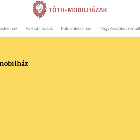
zetes ház
Fa mobilházak
Kulcsrakész ház
Négy évszakos mobil
 mobilház