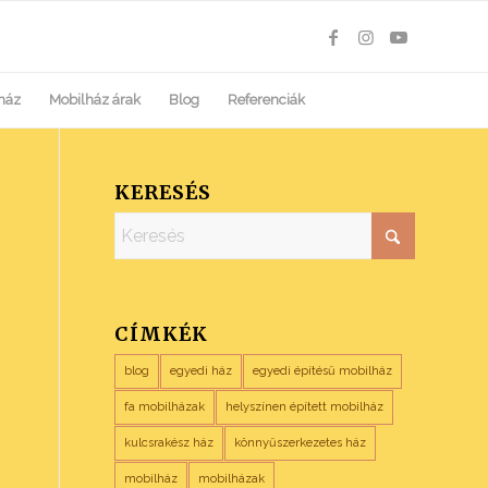
ház
Mobilház árak
Blog
Referenciák
KERESÉS
CÍMKÉK
blog
egyedi ház
egyedi építésű mobilház
fa mobilházak
helyszínen épített mobilház
kulcsrakész ház
könnyűszerkezetes ház
mobilház
mobilházak