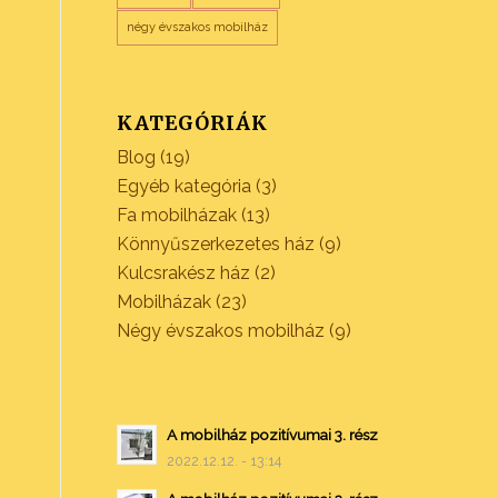
négy évszakos mobilház
KATEGÓRIÁK
Blog
(19)
Egyéb kategória
(3)
Fa mobilházak
(13)
Könnyűszerkezetes ház
(9)
Kulcsrakész ház
(2)
Mobilházak
(23)
Négy évszakos mobilház
(9)
A mobilház pozitívumai 3. rész
2022.12.12. - 13:14