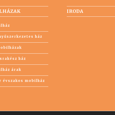
LHÁZAK
IRODA
lház
yűszerkezetes ház
obilházak
srakész ház
lház árak
 évszakos mobilház