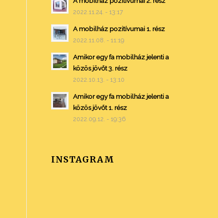
A mobilház pozitívumai 2. rész
2022.11.24. - 13:17
A mobilház pozitívumai 1. rész
2022.11.08. - 11:19
Amikor egy fa mobilház jelenti a
közös jövőt 3. rész
2022.10.13. - 13:10
Amikor egy fa mobilház jelenti a
közös jövőt 1. rész
2022.09.12. - 19:36
INSTAGRAM