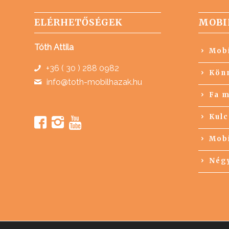
ELÉRHETŐSÉGEK
MOBI
Tóth Attila
Mobi
+36 ( 30 ) 288 0982
Könn
info@toth-mobilhazak.hu
Fa m
Kulc
Mobi
Négy